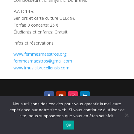
Compositeurs : E. Smyth, E. Dohnànyi.
P.A.F: 14 €
Seniors et carte culture ULB: 9€
Forfait 3 concerts: 25 €
Étudiants et enfants: Gratuit
Infos et réservations :
www.femmesmaestros.org
femmesmaestros@gmail.com
www.imusicibrucellensis.com
Nous utilisons des cookies pour vous garantir la meilleure
expérience sur notre site web. Si vous continuez à utiliser ce
© ZOFIA WISLOCKA – MADE BY
INPHOENITY
site, nous supposerons que vous en êtes satisfait.
OK