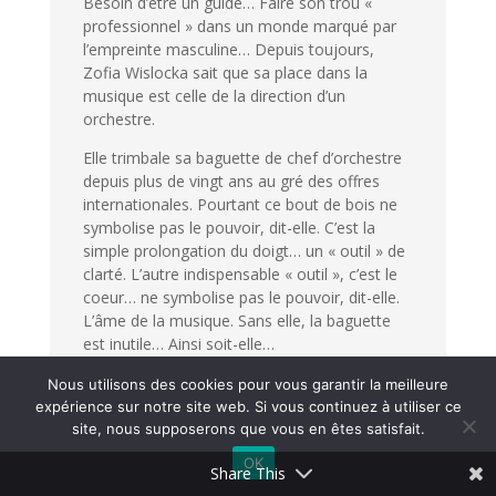
Besoin d’être un guide… Faire son trou «
professionnel » dans un monde marqué par
l’empreinte masculine… Depuis toujours,
Zofia Wislocka sait que sa place dans la
musique est celle de la direction d’un
orchestre.
Elle trimbale sa baguette de chef d’orchestre
depuis plus de vingt ans au gré des offres
internationales. Pourtant ce bout de bois ne
symbolise pas le pouvoir, dit-elle. C’est la
simple prolongation du doigt… un « outil » de
clarté. L’autre indispensable « outil », c’est le
coeur… ne symbolise pas le pouvoir, dit-elle.
L’âme de la musique. Sans elle, la baguette
est inutile… Ainsi soit-elle…
Nous utilisons des cookies pour vous garantir la meilleure
expérience sur notre site web. Si vous continuez à utiliser ce
Pascale HENSGENS
site, nous supposerons que vous en êtes satisfait.
Le Matin
OK
Share This